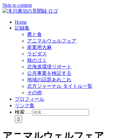
Skip to content
Home
記録集
農と食
アニマルウェルフェア
産業用大麻
ラピダス
核のゴミ
北海道環境リポート
公共事業を検証する
地域の話題あれこれ
北方ジャーナル タイトル一覧
その他
プロフィール
リンク集
検索 …
アニマルウェルフェア