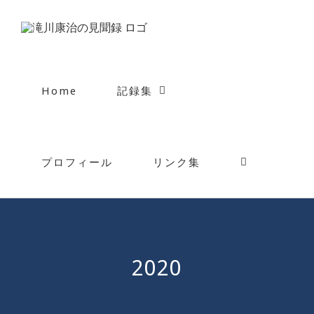
Skip
to
content
Home
記録集
プロフィール
リンク集
2020