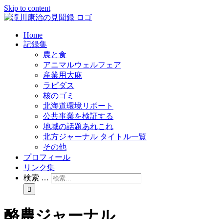
Skip to content
Home
記録集
農と食
アニマルウェルフェア
産業用大麻
ラピダス
核のゴミ
北海道環境リポート
公共事業を検証する
地域の話題あれこれ
北方ジャーナル タイトル一覧
その他
プロフィール
リンク集
検索 …
酪農ジャーナル