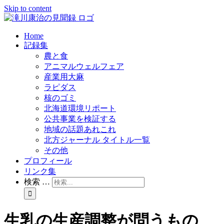
Skip to content
Home
記録集
農と食
アニマルウェルフェア
産業用大麻
ラピダス
核のゴミ
北海道環境リポート
公共事業を検証する
地域の話題あれこれ
北方ジャーナル タイトル一覧
その他
プロフィール
リンク集
検索 …
生乳の生産調整が問うもの