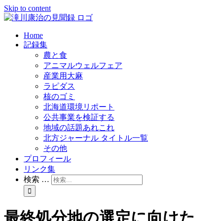
Skip to content
Home
記録集
農と食
アニマルウェルフェア
産業用大麻
ラピダス
核のゴミ
北海道環境リポート
公共事業を検証する
地域の話題あれこれ
北方ジャーナル タイトル一覧
その他
プロフィール
リンク集
検索 …
最終処分地の選定に向けた