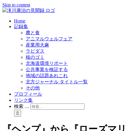
Skip to content
Home
記録集
農と食
アニマルウェルフェア
産業用大麻
ラピダス
核のゴミ
北海道環境リポート
公共事業を検証する
地域の話題あれこれ
北方ジャーナル タイトル一覧
その他
プロフィール
リンク集
検索 …
『ヘンプ』から『ローズマリ