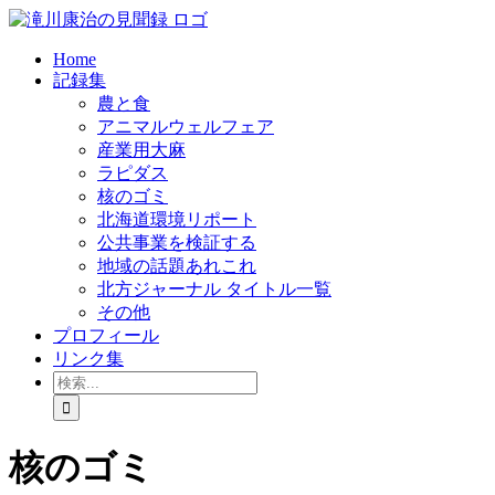
Skip
to
content
Home
記録集
農と食
アニマルウェルフェア
産業用大麻
ラピダス
核のゴミ
北海道環境リポート
公共事業を検証する
地域の話題あれこれ
北方ジャーナル タイトル一覧
その他
プロフィール
リンク集
検
索
…
核のゴミ