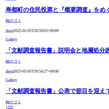
寿都町の住民投票と『概要調査』をめぐ
核のゴミ
shoei
2025-02-05T20:59:03+09:00
Gallery
「文献調査報告書」説明会と地層処分政
核のゴミ
shoei
2025-02-05T20:54:27+09:00
Gallery
「文献調査報告書」公表で節目を迎えて
核のゴミ
1
2
次