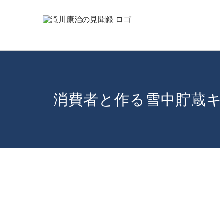
Skip
to
content
消費者と作る雪中貯蔵キ
View
Larger
Image