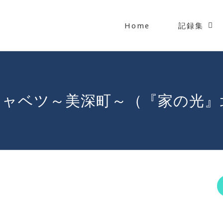
Home
記録集
ャベツ～美深町～（『家の光』北海