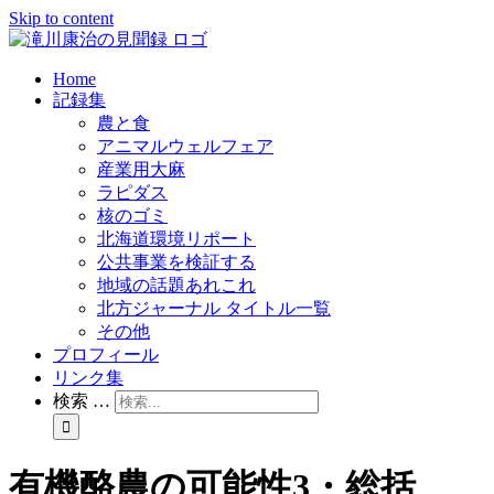
Skip to content
Home
記録集
農と食
アニマルウェルフェア
産業用大麻
ラピダス
核のゴミ
北海道環境リポート
公共事業を検証する
地域の話題あれこれ
北方ジャーナル タイトル一覧
その他
プロフィール
リンク集
検索 …
有機酪農の可能性3・総括