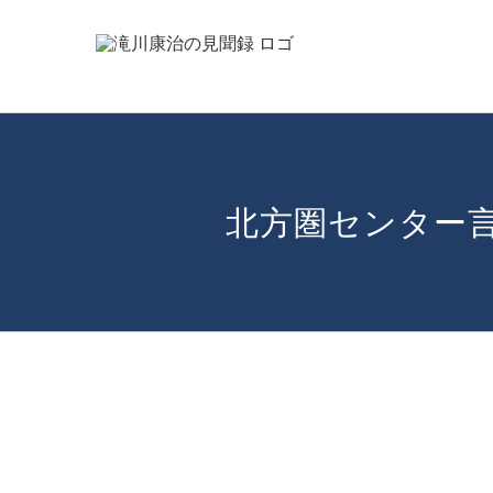
Skip
to
content
北方圏センター言
View
Larger
Image