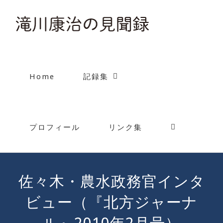
Skip
to
content
Home
記録集
プロフィール
リンク集
佐々木・農水政務官インタ
ビュー（『北方ジャーナ
ル』2010年2月号）