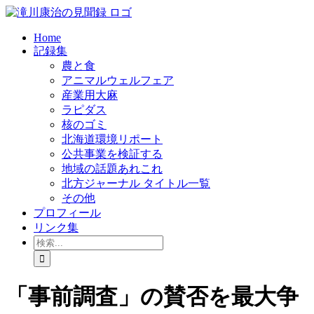
Skip
to
content
Home
記録集
農と食
アニマルウェルフェア
産業用大麻
ラピダス
核のゴミ
北海道環境リポート
公共事業を検証する
地域の話題あれこれ
北方ジャーナル タイトル一覧
その他
プロフィール
リンク集
検
索
…
「事前調査」の賛否を最大争