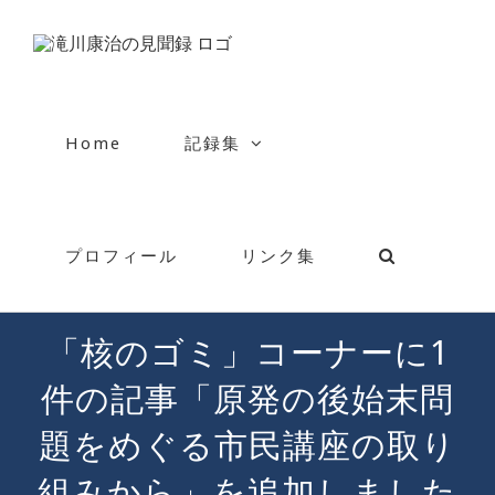
Skip
to
content
Home
記録集
プロフィール
リンク集
「核のゴミ」コーナーに1
件の記事「原発の後始末問
題をめぐる市民講座の取り
組みから」を追加しました